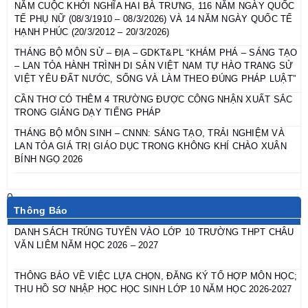
NĂM CUỘC KHỞI NGHĨA HAI BÀ TRƯNG, 116 NĂM NGÀY QUỐC
TẾ PHỤ NỮ (08/3/1910 – 08/3/2026) VÀ 14 NĂM NGÀY QUỐC TẾ
HẠNH PHÚC (20/3/2012 – 20/3/2026)
THÁNG BỘ MÔN SỬ – ĐỊA – GDKT&PL “KHÁM PHÁ – SÁNG TẠO
– LAN TỎA HÀNH TRÌNH DI SẢN VIỆT NAM TỰ HÀO TRANG SỬ
VIỆT YÊU ĐẤT NƯỚC, SỐNG VÀ LÀM THEO ĐÚNG PHÁP LUẬT”
CẦN THƠ CÓ THÊM 4 TRƯỜNG ĐƯỢC CÔNG NHẬN XUẤT SẮC
TRONG GIẢNG DẠY TIẾNG PHÁP
THÁNG BỘ MÔN SINH – CNNN: SÁNG TẠO, TRẢI NGHIỆM VÀ
LAN TỎA GIÁ TRỊ GIÁO DỤC TRONG KHÔNG KHÍ CHÀO XUÂN
BÍNH NGỌ 2026
Thông Báo
DANH SÁCH TRÚNG TUYỂN VÀO LỚP 10 TRƯỜNG THPT CHÂU
VĂN LIÊM NĂM HỌC 2026 – 2027
THÔNG BÁO VỀ VIỆC LỰA CHỌN, ĐĂNG KÝ TỔ HỢP MÔN HỌC;
THU HỒ SƠ NHẬP HỌC HỌC SINH LỚP 10 NĂM HỌC 2026-2027