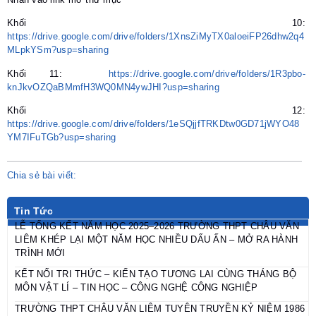
Khối 10:
https://drive.google.com/drive/folders/1XnsZiMyTX0aloeiFP26dhw2q4
MLpkYSm?usp=sharing
Khối 11:
https://drive.google.com/drive/folders/1R3pbo-
knJkvOZQaBMmfH3WQ0MN4ywJHI?usp=sharing
Khối 12:
https://drive.google.com/drive/folders/1eSQjjfTRKDtw0GD71jWYO48
YM7IFuTGb?usp=sharing
Chia sẻ bài viết:
Tin Tức
LỄ TỔNG KẾT NĂM HỌC 2025–2026 TRƯỜNG THPT CHÂU VĂN
LIÊM KHÉP LẠI MỘT NĂM HỌC NHIỀU DẤU ẤN – MỞ RA HÀNH
TRÌNH MỚI
KẾT NỐI TRI THỨC – KIẾN TẠO TƯƠNG LAI CÙNG THÁNG BỘ
MÔN VẬT LÍ – TIN HỌC – CÔNG NGHỆ CÔNG NGHIỆP
TRƯỜNG THPT CHÂU VĂN LIÊM TUYÊN TRUYỀN KỶ NIỆM 1986