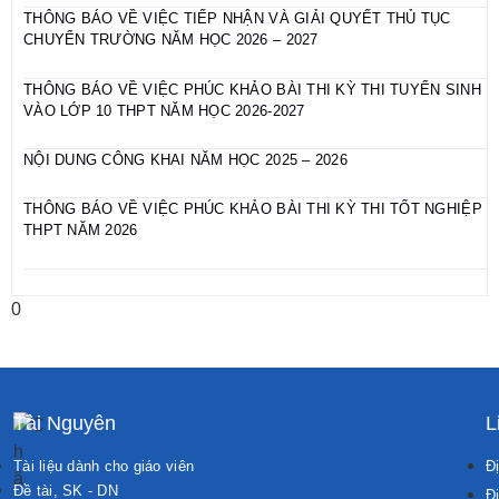
THÔNG BÁO VỀ VIỆC TIẾP NHẬN VÀ GIẢI QUYẾT THỦ TỤC
CHUYỂN TRƯỜNG NĂM HỌC 2026 – 2027
THÔNG BÁO VỀ VIỆC PHÚC KHẢO BÀI THI KỲ THI TUYỂN SINH
VÀO LỚP 10 THPT NĂM HỌC 2026-2027
NỘI DUNG CÔNG KHAI NĂM HỌC 2025 – 2026
THÔNG BÁO VỀ VIỆC PHÚC KHẢO BÀI THI KỲ THI TỐT NGHIỆP
THPT NĂM 2026
Tài Nguyên
L
Tài liệu dành cho giáo viên
Đị
Đề tài, SK - DN
Đi