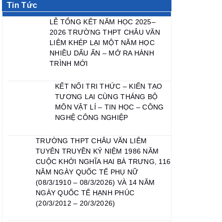
Tin Tức
LỄ TỔNG KẾT NĂM HỌC 2025–
2026 TRƯỜNG THPT CHÂU VĂN
LIÊM KHÉP LẠI MỘT NĂM HỌC
NHIỀU DẤU ẤN – MỞ RA HÀNH
TRÌNH MỚI
KẾT NỐI TRI THỨC – KIẾN TẠO
TƯƠNG LAI CÙNG THÁNG BỘ
MÔN VẬT LÍ – TIN HỌC – CÔNG
NGHỆ CÔNG NGHIỆP
TRƯỜNG THPT CHÂU VĂN LIÊM
TUYÊN TRUYỀN KỶ NIỆM 1986 NĂM
CUỘC KHỞI NGHĨA HAI BÀ TRƯNG, 116
NĂM NGÀY QUỐC TẾ PHỤ NỮ
(08/3/1910 – 08/3/2026) VÀ 14 NĂM
NGÀY QUỐC TẾ HẠNH PHÚC
(20/3/2012 – 20/3/2026)