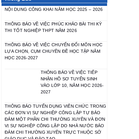
NỘI DUNG CÔNG KHAI NĂM HỌC 2025 – 2026
THÔNG BÁO VỀ VIỆC PHÚC KHẢO BÀI THI KỲ
THI TỐT NGHIỆP THPT NĂM 2026
THÔNG BÁO VỀ VIỆC CHUYỂN ĐỔI MÔN HỌC
LỰA CHỌN, CỤM CHUYÊN ĐỀ HỌC TẬP NĂM
HỌC 2026-2027
THÔNG BÁO VỀ VIỆC TIẾP
NHẬN HỒ SƠ TUYỂN SINH
VÀO LỚP 10, NĂM HỌC 2026-
2027
THÔNG BÁO TUYỂN DỤNG VIÊN CHỨC TRONG
CÁC ĐƠN VỊ SỰ NGHIỆP CÔNG LẬP TỰ BẢO
ĐẢM MỘT PHẦN CHI THƯỜNG XUYÊN VÀ ĐƠN
VỊ SỰ NGHIỆP CÔNG LẬP DO NHÀ NƯỚC BẢO
ĐẢM CHI THƯỜNG XUYÊN TRỰC THUỘC SỞ
GIÁO DỤC VÀ ĐÀO TẠO