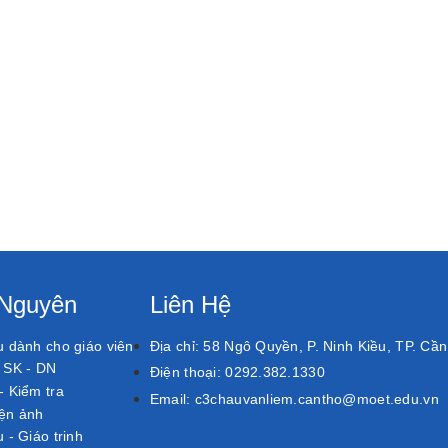
 Nguyên
Liên Hệ
ệu dành cho giáo viên
Địa chỉ:
58 Ngô Quyền, P. Ninh Kiều, TP. Cầ
, SK - DN
Điện thoại:
0292.382.1330
 - Kiểm tra
Email:
c3chauvanliem.cantho@moet.edu.vn
ện ảnh
u - Giáo trinh