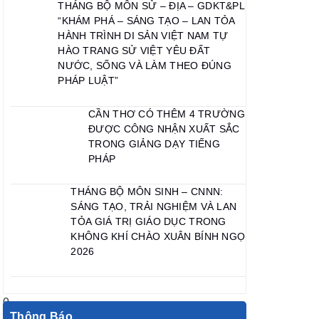
THÁNG BỘ MÔN SỬ – ĐỊA – GDKT&PL
“KHÁM PHÁ – SÁNG TẠO – LAN TỎA
HÀNH TRÌNH DI SẢN VIỆT NAM TỰ
HÀO TRANG SỬ VIỆT YÊU ĐẤT
NƯỚC, SỐNG VÀ LÀM THEO ĐÚNG
PHÁP LUẬT”
CẦN THƠ CÓ THÊM 4 TRƯỜNG
ĐƯỢC CÔNG NHẬN XUẤT SẮC
TRONG GIẢNG DẠY TIẾNG
PHÁP
THÁNG BỘ MÔN SINH – CNNN:
SÁNG TẠO, TRẢI NGHIỆM VÀ LAN
TỎA GIÁ TRỊ GIÁO DỤC TRONG
KHÔNG KHÍ CHÀO XUÂN BÍNH NGỌ
2026
Thông Báo