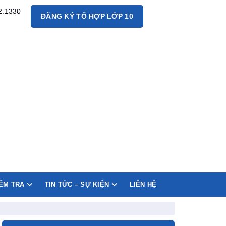
2.1330
ĐĂNG KÝ TỔ HỢP LỚP 10
IỂM TRA
TIN TỨC – SỰ KIỆN
LIÊN HỆ