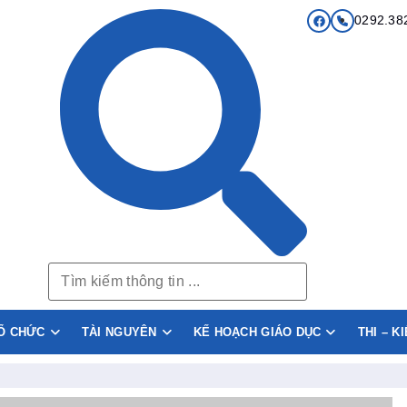
0292.38
Ổ CHỨC
TÀI NGUYÊN
KẾ HOẠCH GIÁO DỤC
THI – K