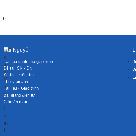
Tài Nguyên
L
Tài liệu dành cho giáo viên
Đị
Đề tài, SK - DN
Đi
Đề thi - Kiểm tra
E
Thư viện ảnh
Tài liệu - Giáo trinh
Bài giảng điện tử
Giáo án mẫu