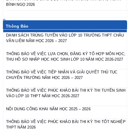
BÍNH NGỌ 2026
Thông Báo
DANH SÁCH TRÚNG TUYỂN VÀO LỚP 10 TRƯỜNG THPT CHÂU
VĂN LIÊM NĂM HỌC 2026 – 2027
THÔNG BÁO VỀ VIỆC LỰA CHỌN, ĐĂNG KÝ TỔ HỢP MÔN HỌC;
THU HỒ SƠ NHẬP HỌC HỌC SINH LỚP 10 NĂM HỌC 2026-2027
THÔNG BÁO VỀ VIỆC TIẾP NHẬN VÀ GIẢI QUYẾT THỦ TỤC
CHUYỂN TRƯỜNG NĂM HỌC 2026 – 2027
THÔNG BÁO VỀ VIỆC PHÚC KHẢO BÀI THI KỲ THI TUYỂN SINH
VÀO LỚP 10 THPT NĂM HỌC 2026-2027
NỘI DUNG CÔNG KHAI NĂM HỌC 2025 – 2026
THÔNG BÁO VỀ VIỆC PHÚC KHẢO BÀI THI KỲ THI TỐT NGHIỆP
THPT NĂM 2026