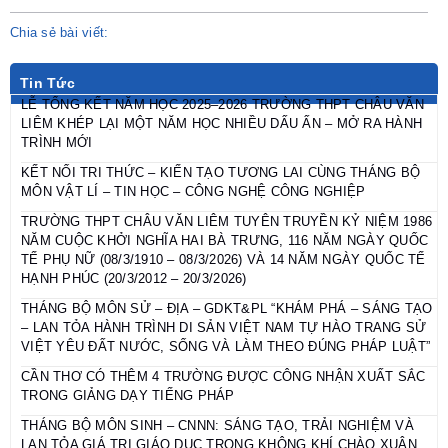
Chia sẻ bài viết:
Tin Tức
LỄ TỔNG KẾT NĂM HỌC 2025–2026 TRƯỜNG THPT CHÂU VĂN
LIÊM KHÉP LẠI MỘT NĂM HỌC NHIỀU DẤU ẤN – MỞ RA HÀNH
TRÌNH MỚI
KẾT NỐI TRI THỨC – KIẾN TẠO TƯƠNG LAI CÙNG THÁNG BỘ
MÔN VẬT LÍ – TIN HỌC – CÔNG NGHỆ CÔNG NGHIỆP
TRƯỜNG THPT CHÂU VĂN LIÊM TUYÊN TRUYỀN KỶ NIỆM 1986
NĂM CUỘC KHỞI NGHĨA HAI BÀ TRƯNG, 116 NĂM NGÀY QUỐC
TẾ PHỤ NỮ (08/3/1910 – 08/3/2026) VÀ 14 NĂM NGÀY QUỐC TẾ
HẠNH PHÚC (20/3/2012 – 20/3/2026)
THÁNG BỘ MÔN SỬ – ĐỊA – GDKT&PL “KHÁM PHÁ – SÁNG TẠO
– LAN TỎA HÀNH TRÌNH DI SẢN VIỆT NAM TỰ HÀO TRANG SỬ
VIỆT YÊU ĐẤT NƯỚC, SỐNG VÀ LÀM THEO ĐÚNG PHÁP LUẬT”
CẦN THƠ CÓ THÊM 4 TRƯỜNG ĐƯỢC CÔNG NHẬN XUẤT SẮC
TRONG GIẢNG DẠY TIẾNG PHÁP
THÁNG BỘ MÔN SINH – CNNN: SÁNG TẠO, TRẢI NGHIỆM VÀ
LAN TỎA GIÁ TRỊ GIÁO DỤC TRONG KHÔNG KHÍ CHÀO XUÂN