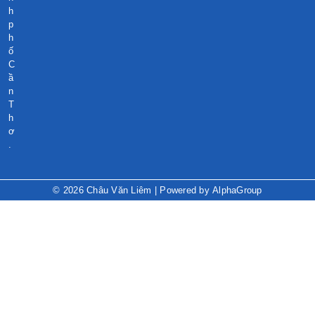
h
p
h
ố
C
ầ
n
T
h
ơ
.
© 2026
Châu Văn Liêm
| Powered by
AlphaGroup