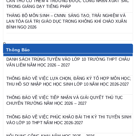
CẦN THƠ CÓ THÊM 4 TRƯỜNG ĐƯỢC CÔNG NHẬN XUẤT SẮC
TRONG GIẢNG DẠY TIẾNG PHÁP
THÁNG BỘ MÔN SINH – CNNN: SÁNG TẠO, TRẢI NGHIỆM VÀ
LAN TỎA GIÁ TRỊ GIÁO DỤC TRONG KHÔNG KHÍ CHÀO XUÂN
BÍNH NGỌ 2026
Thông Báo
DANH SÁCH TRÚNG TUYỂN VÀO LỚP 10 TRƯỜNG THPT CHÂU
VĂN LIÊM NĂM HỌC 2026 – 2027
THÔNG BÁO VỀ VIỆC LỰA CHỌN, ĐĂNG KÝ TỔ HỢP MÔN HỌC;
THU HỒ SƠ NHẬP HỌC HỌC SINH LỚP 10 NĂM HỌC 2026-2027
THÔNG BÁO VỀ VIỆC TIẾP NHẬN VÀ GIẢI QUYẾT THỦ TỤC
CHUYỂN TRƯỜNG NĂM HỌC 2026 – 2027
THÔNG BÁO VỀ VIỆC PHÚC KHẢO BÀI THI KỲ THI TUYỂN SINH
VÀO LỚP 10 THPT NĂM HỌC 2026-2027