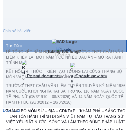
Chia sẻ bài viết:
Tin Tức
Taking too long?
LỄ TỔNG KẾT NĂM HỌC 2025–2026 TRƯỜNG THPT CHÂU VĂN
Loading...
LIÊM KHÉP LẠI MỘT NĂM HỌC NHIỀU DẤU ẤN – MỞ RA HÀNH
TRÌNH MỚI
KẾT NỐI TRI THỨC – KIẾN TẠO TƯƠNG LAI CÙNG THÁNG BỘ
Reload document
|
Open in new tab
MÔN VẬT LÍ – TIN HỌC – CÔNG NGHỆ CÔNG NGHIỆP
TRƯỜNG THPT CHÂU VĂN LIÊM TUYÊN TRUYỀN KỶ NIỆM 1986
NĂM CUỘC KHỞI NGHĨA HAI BÀ TRƯNG, 116 NĂM NGÀY QUỐC
TẾ PHỤ NỮ (08/3/1910 – 08/3/2026) VÀ 14 NĂM NGÀY QUỐC TẾ
HẠNH PHÚC (20/3/2012 – 20/3/2026)
Download
THÁNG BỘ MÔN SỬ – ĐỊA – GDKT&PL “KHÁM PHÁ – SÁNG TẠO
– LAN TỎA HÀNH TRÌNH DI SẢN VIỆT NAM TỰ HÀO TRANG SỬ
VIỆT YÊU ĐẤT NƯỚC, SỐNG VÀ LÀM THEO ĐÚNG PHÁP LUẬT”