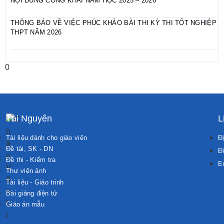
NỘI DUNG CÔNG KHAI NĂM HỌC 2025 – 2026
THÔNG BÁO VỀ VIỆC PHÚC KHẢO BÀI THI KỲ THI TỐT NGHIỆP
THPT NĂM 2026
Tài Nguyên
L
Tài liệu dành cho giáo viên
Đị
Đề tài, SK - DN
Đi
Đề thi - Kiểm tra
E
Thư viện ảnh
Tài liệu - Giáo trinh
Bài giảng điện tử
Giáo án mẫu