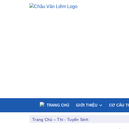
TRANG CHỦ
GIỚI THIỆU
CƠ CẤU T
Trang Chủ
–
Thi - Tuyển Sinh