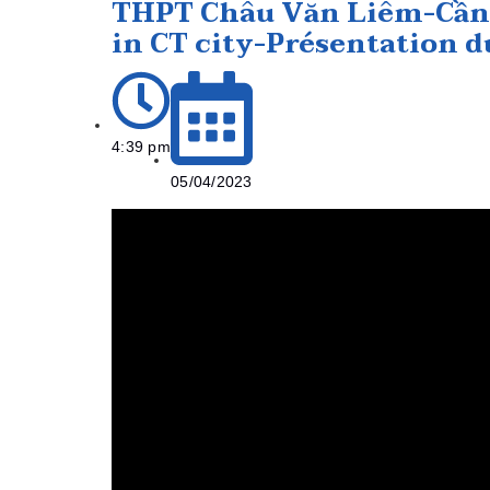
THPT Châu Văn Liêm-Cần
in CT city-Présentation 
4:39 pm
05/04/2023