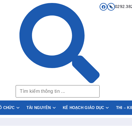
0292.38
Ổ CHỨC
TÀI NGUYÊN
KẾ HOẠCH GIÁO DỤC
THI – K