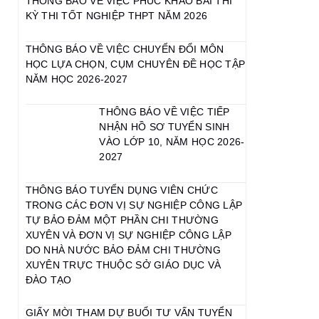
THÔNG BÁO VỀ VIỆC PHÚC KHẢO BÀI THI
KỲ THI TỐT NGHIỆP THPT NĂM 2026
THÔNG BÁO VỀ VIỆC CHUYỂN ĐỔI MÔN
HỌC LỰA CHỌN, CỤM CHUYÊN ĐỀ HỌC TẬP
NĂM HỌC 2026-2027
THÔNG BÁO VỀ VIỆC TIẾP
NHẬN HỒ SƠ TUYỂN SINH
VÀO LỚP 10, NĂM HỌC 2026-
2027
THÔNG BÁO TUYỂN DỤNG VIÊN CHỨC
TRONG CÁC ĐƠN VỊ SỰ NGHIỆP CÔNG LẬP
TỰ BẢO ĐẢM MỘT PHẦN CHI THƯỜNG
XUYÊN VÀ ĐƠN VỊ SỰ NGHIỆP CÔNG LẬP
DO NHÀ NƯỚC BẢO ĐẢM CHI THƯỜNG
XUYÊN TRỰC THUỘC SỞ GIÁO DỤC VÀ
ĐÀO TẠO
GIẤY MỜI THAM DỰ BUỔI TƯ VẤN TUYỂN