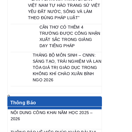
VIỆT NAM TỰ HÀO TRANG SỬ VIỆT
YÊU ĐẤT NƯỚC, SỐNG VÀ LÀM
THEO ĐÚNG PHÁP LUẬT”
CẦN THƠ CÓ THÊM 4
TRƯỜNG ĐƯỢC CÔNG NHẬN
XUẤT SẮC TRONG GIẢNG
DẠY TIẾNG PHÁP
THÁNG BỘ MÔN SINH – CNNN:
SÁNG TẠO, TRẢI NGHIỆM VÀ LAN
TỎA GIÁ TRỊ GIÁO DỤC TRONG
KHÔNG KHÍ CHÀO XUÂN BÍNH
NGỌ 2026
Thông Báo
NỘI DUNG CÔNG KHAI NĂM HỌC 2025 –
2026