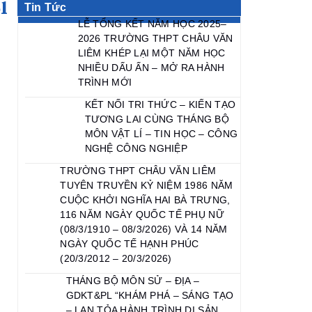
l
Tin Tức
LỄ TỔNG KẾT NĂM HỌC 2025–
2026 TRƯỜNG THPT CHÂU VĂN
LIÊM KHÉP LẠI MỘT NĂM HỌC
NHIỀU DẤU ẤN – MỞ RA HÀNH
TRÌNH MỚI
KẾT NỐI TRI THỨC – KIẾN TẠO
TƯƠNG LAI CÙNG THÁNG BỘ
MÔN VẬT LÍ – TIN HỌC – CÔNG
NGHỆ CÔNG NGHIỆP
TRƯỜNG THPT CHÂU VĂN LIÊM
TUYÊN TRUYỀN KỶ NIỆM 1986 NĂM
CUỘC KHỞI NGHĨA HAI BÀ TRƯNG,
116 NĂM NGÀY QUỐC TẾ PHỤ NỮ
(08/3/1910 – 08/3/2026) VÀ 14 NĂM
NGÀY QUỐC TẾ HẠNH PHÚC
(20/3/2012 – 20/3/2026)
THÁNG BỘ MÔN SỬ – ĐỊA –
GDKT&PL “KHÁM PHÁ – SÁNG TẠO
– LAN TỎA HÀNH TRÌNH DI SẢN