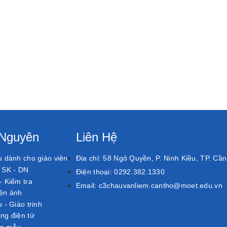
 Nguyên
Liên Hệ
ệu dành cho giáo viên
Địa chỉ:
58 Ngô Quyền, P. Ninh Kiều, TP. Cầ
, SK - DN
Điện thoại:
0292.382.1330
 - Kiểm tra
Email:
c3chauvanliem.cantho@moet.edu.vn
ện ảnh
u - Giáo trinh
ảng điện tử
án mẫu