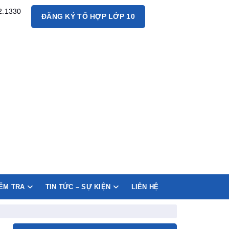
2.1330
ĐĂNG KÝ TỔ HỢP LỚP 10
IỂM TRA
TIN TỨC – SỰ KIỆN
LIÊN HỆ