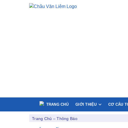
TRANG CHỦ
GIỚI THIỆU
CƠ CẤU T
Trang Chủ
–
Thông Báo