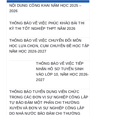
NỘI DUNG CÔNG KHAI NĂM HỌC 2025 –
2026
THÔNG BÁO VỀ VIỆC PHÚC KHẢO BÀI THI
KỲ THI TỐT NGHIỆP THPT NĂM 2026
THÔNG BÁO VỀ VIỆC CHUYỂN ĐỔI MÔN
HỌC LỰA CHỌN, CỤM CHUYÊN ĐỀ HỌC TẬP
NĂM HỌC 2026-2027
THÔNG BÁO VỀ VIỆC TIẾP
NHẬN HỒ SƠ TUYỂN SINH
VÀO LỚP 10, NĂM HỌC 2026-
2027
THÔNG BÁO TUYỂN DỤNG VIÊN CHỨC
TRONG CÁC ĐƠN VỊ SỰ NGHIỆP CÔNG LẬP
TỰ BẢO ĐẢM MỘT PHẦN CHI THƯỜNG
XUYÊN VÀ ĐƠN VỊ SỰ NGHIỆP CÔNG LẬP
DO NHÀ NƯỚC BẢO ĐẢM CHI THƯỜNG