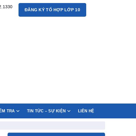
2.1330
ĐĂNG KÝ TỔ HỢP LỚP 10
IỂM TRA
TIN TỨC – SỰ KIỆN
LIÊN HỆ