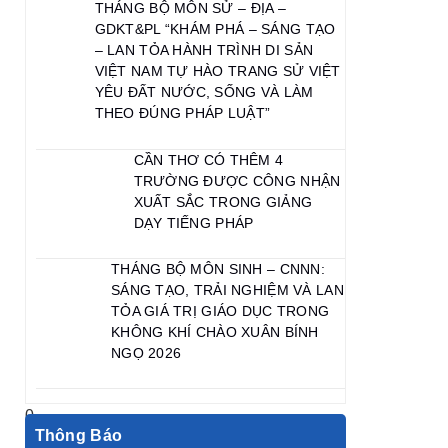
THÁNG BỘ MÔN SỬ – ĐỊA –
GDKT&PL “KHÁM PHÁ – SÁNG TẠO
– LAN TỎA HÀNH TRÌNH DI SẢN
VIỆT NAM TỰ HÀO TRANG SỬ VIỆT
YÊU ĐẤT NƯỚC, SỐNG VÀ LÀM
THEO ĐÚNG PHÁP LUẬT”
CẦN THƠ CÓ THÊM 4
TRƯỜNG ĐƯỢC CÔNG NHẬN
XUẤT SẮC TRONG GIẢNG
DẠY TIẾNG PHÁP
THÁNG BỘ MÔN SINH – CNNN:
SÁNG TẠO, TRẢI NGHIỆM VÀ LAN
TỎA GIÁ TRỊ GIÁO DỤC TRONG
KHÔNG KHÍ CHÀO XUÂN BÍNH
NGỌ 2026
Thông Báo