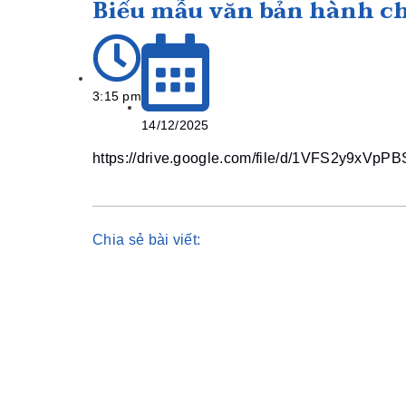
Biểu mẫu văn bản hành c
3:15 pm
14/12/2025
https://drive.google.com/file/d/1VFS2y9xV
Chia sẻ bài viết: