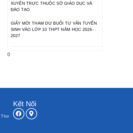
XUYÊN TRỰC THUỘC SỞ GIÁO DỤC VÀ
ĐÀO TẠO
GIẤY MỜI THAM DỰ BUỔI TƯ VẤN TUYỂN
SINH VÀO LỚP 10 THPT NĂM HỌC 2026-
2027
Kết Nối
n Thơ