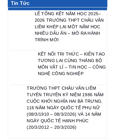
Tin Tức
LỄ TỔNG KẾT NĂM HỌC 2025–
2026 TRƯỜNG THPT CHÂU VĂN
LIÊM KHÉP LẠI MỘT NĂM HỌC
NHIỀU DẤU ẤN – MỞ RA HÀNH
TRÌNH MỚI
KẾT NỐI TRI THỨC – KIẾN TẠO
TƯƠNG LAI CÙNG THÁNG BỘ
MÔN VẬT LÍ – TIN HỌC – CÔNG
NGHỆ CÔNG NGHIỆP
TRƯỜNG THPT CHÂU VĂN LIÊM
TUYÊN TRUYỀN KỶ NIỆM 1986 NĂM
CUỘC KHỞI NGHĨA HAI BÀ TRƯNG,
116 NĂM NGÀY QUỐC TẾ PHỤ NỮ
(08/3/1910 – 08/3/2026) VÀ 14 NĂM
NGÀY QUỐC TẾ HẠNH PHÚC
(20/3/2012 – 20/3/2026)