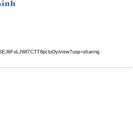
hính
pPBSEJ6FoLJWI7CTT8pcIuOy/view?usp=sharing