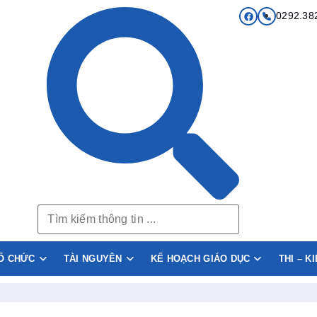
0292.38
Ổ CHỨC
TÀI NGUYÊN
KẾ HOẠCH GIÁO DỤC
THI – K