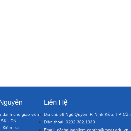
 Nguyên
Liên Hệ
ệu dành cho giáo viên
Địa chỉ:
58 Ngô Quyền, P. Ninh Kiều, TP. Cầ
, SK - DN
Điện thoại:
0292.382.1330
 - Kiểm tra
Email:
c3chauvanliem.cantho@moet.edu.vn