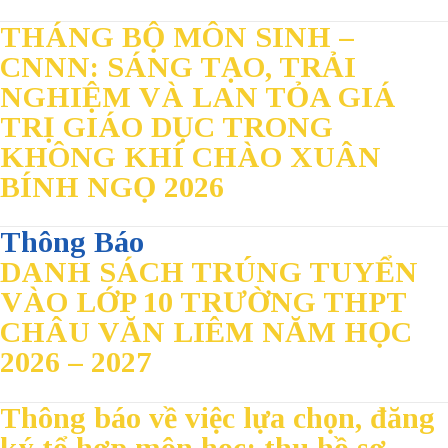
THÁNG BỘ MÔN SINH –
CNNN: SÁNG TẠO, TRẢI
NGHIỆM VÀ LAN TỎA GIÁ
TRỊ GIÁO DỤC TRONG
KHÔNG KHÍ CHÀO XUÂN
BÍNH NGỌ 2026
Thông Báo
DANH SÁCH TRÚNG TUYỂN
VÀO LỚP 10 TRƯỜNG THPT
CHÂU VĂN LIÊM NĂM HỌC
2026 – 2027
Thông báo về việc lựa chọn, đăng
ký tổ hợp môn học; thu hồ sơ