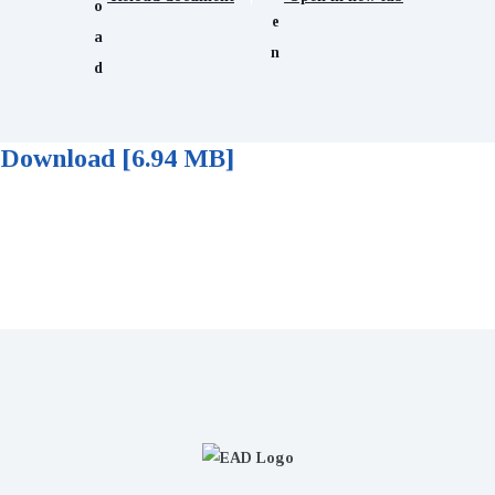
Download [6.94 MB]
LƯU Ý ĐỐI VỚI THÍ SINH KHI THỰC
HIỆN NỘP LỆ PHÍ ĐĂNG KÝ XÉT
TUYỂN ĐH, CĐ NĂM 2023 THEO HÌNH
THỨC TRỰC TUYẾN