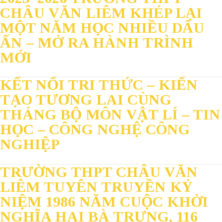
CHÂU VĂN LIÊM KHÉP LẠI
MỘT NĂM HỌC NHIỀU DẤU
ẤN – MỞ RA HÀNH TRÌNH
MỚI
KẾT NỐI TRI THỨC – KIẾN
TẠO TƯƠNG LAI CÙNG
THÁNG BỘ MÔN VẬT LÍ – TIN
HỌC – CÔNG NGHỆ CÔNG
NGHIỆP
TRƯỜNG THPT CHÂU VĂN
LIÊM TUYÊN TRUYỀN KỶ
NIỆM 1986 NĂM CUỘC KHỞI
NGHĨA HAI BÀ TRƯNG, 116