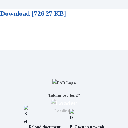
Download [726.27 KB]
HƯỚNG DẪN THANH TOÁN TRỰC
TUYẾN LỆ PHÍ XÉT TUYỂN (DÀNH
CHO THÍ SINH)
Taking too long?
Loading...
Reload document
|
Open in new tab