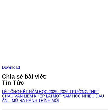
Download
Chia sẻ bài viết:
Tin Tức
LỄ TỔNG KẾT NĂM HỌC 2025–2026 TRƯỜNG THPT
CHÂU VĂN LIÊM KHÉP LẠI MỘT NĂM HỌC NHIỀU DẤU
ẤN – MỞ RA HÀNH TRÌNH MỚI