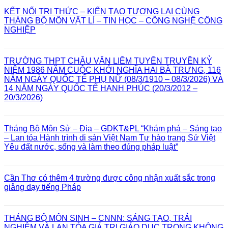
KẾT NỐI TRI THỨC – KIẾN TẠO TƯƠNG LAI CÙNG
THÁNG BỘ MÔN VẬT LÍ – TIN HỌC – CÔNG NGHỆ CÔNG
NGHIỆP
TRƯỜNG THPT CHÂU VĂN LIÊM TUYÊN TRUYỀN KỶ
NIỆM 1986 NĂM CUỘC KHỞI NGHĨA HAI BÀ TRƯNG, 116
NĂM NGÀY QUỐC TẾ PHỤ NỮ (08/3/1910 – 08/3/2026) VÀ
14 NĂM NGÀY QUỐC TẾ HẠNH PHÚC (20/3/2012 –
20/3/2026)
Tháng Bộ Môn Sử – Địa – GDKT&PL “Khám phá – Sáng tạo
– Lan tỏa Hành trình di sản Việt Nam Tự hào trang Sử Việt
Yêu đất nước, sống và làm theo đúng pháp luật”
Cần Thơ có thêm 4 trường được công nhận xuất sắc trong
giảng dạy tiếng Pháp
THÁNG BỘ MÔN SINH – CNNN: SÁNG TẠO, TRẢI
NGHIỆM VÀ LAN TỎA GIÁ TRỊ GIÁO DỤC TRONG KHÔNG