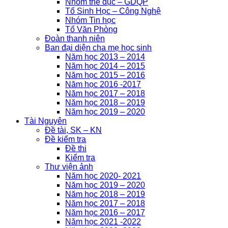
Nhóm thể dục – GDQP
Tổ Sinh Học – Công Nghệ
Nhóm Tin học
Tổ Văn Phòng
Đoàn thanh niên
Ban đại diện cha mẹ học sinh
Năm học 2013 – 2014
Năm học 2014 – 2015
Năm học 2015 – 2016
Năm học 2016 -2017
Năm học 2017 – 2018
Năm học 2018 – 2019
Năm học 2019 – 2020
Tài Nguyên
Đề tài, SK – KN
Đề kiểm tra
Đề thi
Kiểm tra
Thư viện ảnh
Năm học 2020- 2021
Năm học 2019 – 2020
Năm học 2018 – 2019
Năm học 2017 – 2018
Năm học 2016 – 2017
Năm học 2021 -2022