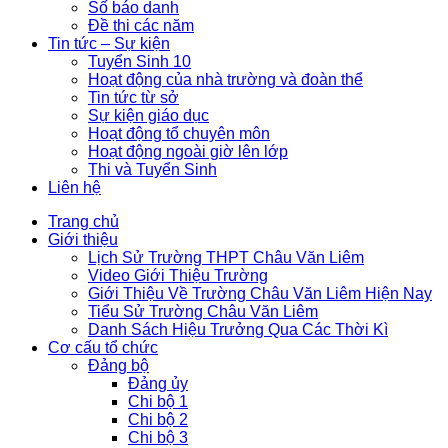
Số báo danh
Đề thi các năm
Tin tức – Sự kiện
Tuyển Sinh 10
Hoạt động của nhà trường và đoàn thể
Tin tức từ sở
Sự kiện giáo dục
Hoạt động tổ chuyên môn
Hoạt động ngoài giờ lên lớp
Thi và Tuyển Sinh
Liên hệ
Trang chủ
Giới thiệu
Lịch Sử Trường THPT Châu Văn Liêm
Video Giới Thiệu Trường
Giới Thiệu Về Trường Châu Văn Liêm Hiện Nay
Tiểu Sử Trường Châu Văn Liêm
Danh Sách Hiệu Trưởng Qua Các Thời Kì
Cơ cấu tổ chức
Đảng bộ
Đảng ủy
Chi bộ 1
Chi bộ 2
Chi bộ 3