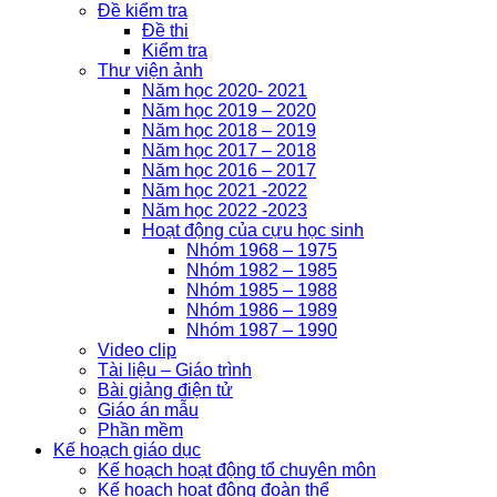
Đề kiểm tra
Đề thi
Kiểm tra
Thư viện ảnh
Năm học 2020- 2021
Năm học 2019 – 2020
Năm học 2018 – 2019
Năm học 2017 – 2018
Năm học 2016 – 2017
Năm học 2021 -2022
Năm học 2022 -2023
Hoạt động của cựu học sinh
Nhóm 1968 – 1975
Nhóm 1982 – 1985
Nhóm 1985 – 1988
Nhóm 1986 – 1989
Nhóm 1987 – 1990
Video clip
Tài liệu – Giáo trình
Bài giảng điện tử
Giáo án mẫu
Phần mềm
Kế hoạch giáo dục
Kế hoạch hoạt động tổ chuyên môn
Kế hoạch hoạt động đoàn thể