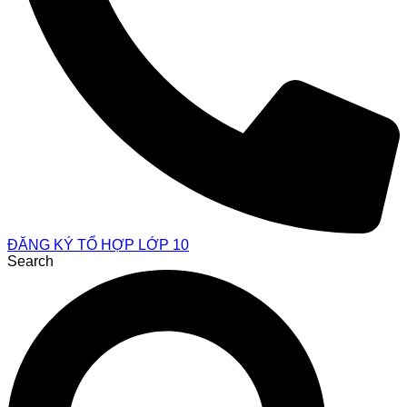
ĐĂNG KÝ TỔ HỢP LỚP 10
Search