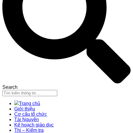
Search
Trang chủ
Giới thiệu
Cơ cấu tổ chức
Tài Nguyên
Kế hoạch giáo dục
Thi – Kiểm tra