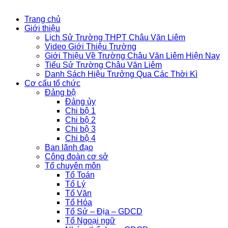
Trang chủ
Giới thiệu
Lịch Sử Trường THPT Châu Văn Liêm
Video Giới Thiệu Trường
Giới Thiệu Về Trường Châu Văn Liêm Hiện Nay
Tiểu Sử Trường Châu Văn Liêm
Danh Sách Hiệu Trưởng Qua Các Thời Kì
Cơ cấu tổ chức
Đảng bộ
Đảng ủy
Chi bộ 1
Chi bộ 2
Chi bộ 3
Chi bộ 4
Ban lãnh đạo
Công đoàn cơ sở
Tổ chuyên môn
Tổ Toán
Tổ Lý
Tổ Văn
Tổ Hóa
Tổ Sử – Địa – GDCD
Tổ Ngoại ngữ