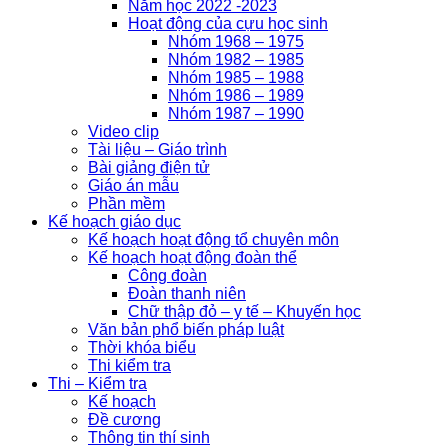
Năm học 2022 -2023
Hoạt động của cựu học sinh
Nhóm 1968 – 1975
Nhóm 1982 – 1985
Nhóm 1985 – 1988
Nhóm 1986 – 1989
Nhóm 1987 – 1990
Video clip
Tài liệu – Giáo trình
Bài giảng điện tử
Giáo án mẫu
Phần mềm
Kế hoạch giáo dục
Kế hoạch hoạt động tổ chuyên môn
Kế hoạch hoạt động đoàn thể
Công đoàn
Đoàn thanh niên
Chữ thập đỏ – y tế – Khuyến học
Văn bản phổ biến pháp luật
Thời khóa biểu
Thi kiểm tra
Thi – Kiểm tra
Kế hoạch
Đề cương
Thông tin thí sinh