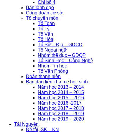
Chi bộ 4
Ban lãnh đạo
Công đoàn cơ sở
Tổ chuyên môn
Tổ Toán
Tổ Lý
Tổ Văn
Tổ Hóa
Tổ Sử – Địa – GDCD
Tổ Ngoại ngữ
Nhóm thể dục – GDQP
Tổ Sinh Học – Công Nghệ
Nhóm Tin học
Tổ Văn Phòng
Đoàn thanh niên
Ban đại diện cha mẹ học sinh
Năm học 2013 – 2014
Năm học 2014 – 2015
Năm học 2015 – 2016
Năm học 2016 -2017
Năm học 2017 – 2018
Năm học 2018 – 2019
Năm học 2019 – 2020
Tài Nguyên
Đề tài, SK – KN