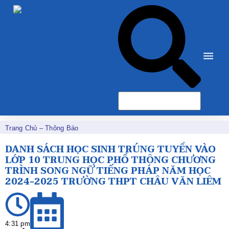
Trang Chủ
–
Thông Báo
DANH SÁCH HỌC SINH TRÚNG TUYỂN VÀO
LỚP 10 TRUNG HỌC PHỔ THÔNG CHƯƠNG
TRÌNH SONG NGỮ TIẾNG PHÁP NĂM HỌC
2024-2025 TRƯỜNG THPT CHÂU VĂN LIÊM
4:31 pm