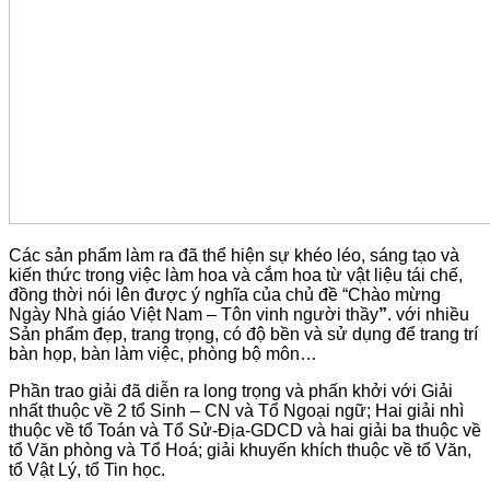
Các sản phẩm làm ra đã thể hiện sự khéo léo, sáng tạo và
kiến thức trong việc làm hoa và cắm hoa từ vật liệu tái chế,
đồng thời nói lên được ý nghĩa của chủ đề “Chào mừng
Ngày Nhà giáo Việt Nam – Tôn vinh người thầy
”
. với nhiều
Sản phẩm đẹp, trang trọng, có độ bền và sử dụng để trang trí
bàn họp, bàn làm việc, phòng bộ môn…
Phần trao giải đã diễn ra long trọng và phấn khởi với Giải
nhất thuộc về 2 tổ Sinh – CN và Tổ Ngoại ngữ; Hai giải nhì
thuộc về tổ Toán và Tổ Sử-Địa-GDCD và hai giải ba thuộc về
tổ Văn phòng và Tổ Hoá; giải khuyến khích thuộc về tổ Văn,
tổ Vật Lý, tổ Tin học.