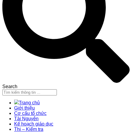
Search
Trang chủ
Giới thiệu
Cơ cấu tổ chức
Tài Nguyên
Kế hoạch giáo dục
Thi – Kiểm tra