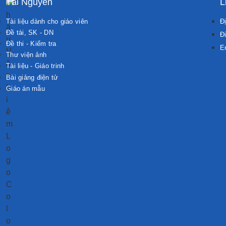
Tài Nguyên
L
Tài liệu dành cho giáo viên
Đị
Đề tài, SK - DN
Đi
Đề thi - Kiểm tra
E
Thư viện ảnh
Tài liệu - Giáo trinh
Bài giảng điện tử
Giáo án mẫu