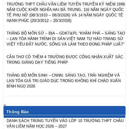
TRƯỜNG THPT CHÂU VĂN LIÊM TUYÊN TRUYỀN KỶ NIỆM 1986
NĂM CUỘC KHỞI NGHĨA HAI BÀ TRƯNG, 116 NĂM NGÀY QUỐC
TẾ PHỤ NỮ (08/3/1910 – 08/3/2026) VÀ 14 NĂM NGÀY QUỐC TẾ
HẠNH PHÚC (20/3/2012 – 20/3/2026)
THÁNG BỘ MÔN SỬ – ĐỊA – GDKT&PL “KHÁM PHÁ – SÁNG TẠO
– LAN TỎA HÀNH TRÌNH DI SẢN VIỆT NAM TỰ HÀO TRANG SỬ
VIỆT YÊU ĐẤT NƯỚC, SỐNG VÀ LÀM THEO ĐÚNG PHÁP LUẬT”
CẦN THƠ CÓ THÊM 4 TRƯỜNG ĐƯỢC CÔNG NHẬN XUẤT SẮC
TRONG GIẢNG DẠY TIẾNG PHÁP
THÁNG BỘ MÔN SINH – CNNN: SÁNG TẠO, TRẢI NGHIỆM VÀ
LAN TỎA GIÁ TRỊ GIÁO DỤC TRONG KHÔNG KHÍ CHÀO XUÂN
BÍNH NGỌ 2026
Thông Báo
DANH SÁCH TRÚNG TUYỂN VÀO LỚP 10 TRƯỜNG THPT CHÂU
VĂN LIÊM NĂM HỌC 2026 – 2027