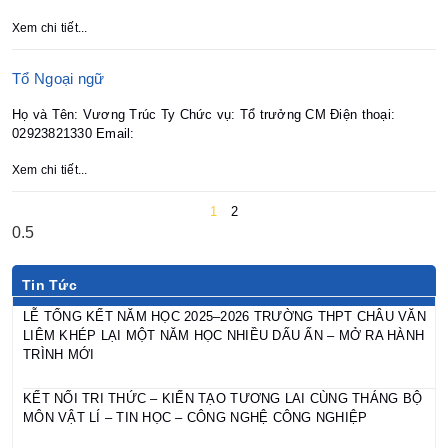
Xem chi tiết...
Tổ Ngoại ngữ
Họ và Tên: Vương Trúc Ty Chức vụ: Tổ trưởng CM Điện thoại:
02923821330 Email:
Xem chi tiết...
1
2
Tin Tức
LỄ TỔNG KẾT NĂM HỌC 2025–2026 TRƯỜNG THPT CHÂU VĂN
LIÊM KHÉP LẠI MỘT NĂM HỌC NHIỀU DẤU ẤN – MỞ RA HÀNH
TRÌNH MỚI
KẾT NỐI TRI THỨC – KIẾN TẠO TƯƠNG LAI CÙNG THÁNG BỘ
MÔN VẬT LÍ – TIN HỌC – CÔNG NGHỆ CÔNG NGHIỆP