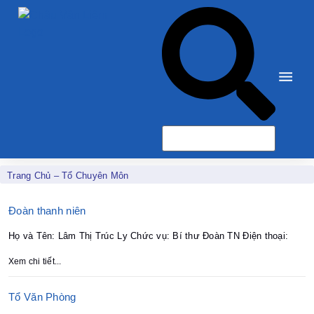
Trang Chủ
–
Tổ Chuyên Môn
Đoàn thanh niên
Họ và Tên: Lâm Thị Trúc Ly Chức vụ: Bí thư Đoàn TN Điện thoại:
Xem chi tiết...
Tổ Văn Phòng