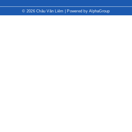
© 2026
Châu Văn Liêm
| Powered by
AlphaGroup