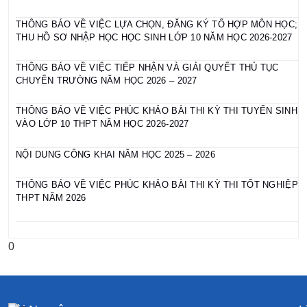
THÔNG BÁO VỀ VIỆC LỰA CHỌN, ĐĂNG KÝ TỔ HỢP MÔN HỌC;
THU HỒ SƠ NHẬP HỌC HỌC SINH LỚP 10 NĂM HỌC 2026-2027
THÔNG BÁO VỀ VIỆC TIẾP NHẬN VÀ GIẢI QUYẾT THỦ TỤC
CHUYỂN TRƯỜNG NĂM HỌC 2026 – 2027
THÔNG BÁO VỀ VIỆC PHÚC KHẢO BÀI THI KỲ THI TUYỂN SINH
VÀO LỚP 10 THPT NĂM HỌC 2026-2027
NỘI DUNG CÔNG KHAI NĂM HỌC 2025 – 2026
THÔNG BÁO VỀ VIỆC PHÚC KHẢO BÀI THI KỲ THI TỐT NGHIỆP
THPT NĂM 2026