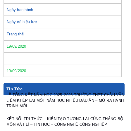
Ngày ban hành:
Ngày có hiệu lực:
Trạng thái
19/09/2020
19/09/2020
Tin Tức
LỄ TỔNG KẾT NĂM HỌC 2025–2026 TRƯỜNG THPT CHÂU VĂN
LIÊM KHÉP LẠI MỘT NĂM HỌC NHIỀU DẤU ẤN – MỞ RA HÀNH
TRÌNH MỚI
KẾT NỐI TRI THỨC – KIẾN TẠO TƯƠNG LAI CÙNG THÁNG BỘ
MÔN VẬT LÍ – TIN HỌC – CÔNG NGHỆ CÔNG NGHIỆP