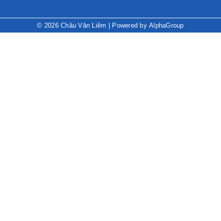
© 2026
Châu Văn Liêm
| Powered by
AlphaGroup