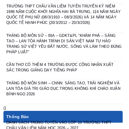
TRƯỜNG THPT CHÂU VĂN LIÊM TUYÊN TRUYỀN KỶ NIỆM
1986 NĂM CUỘC KHỞI NGHĨA HAI BÀ TRƯNG, 116 NĂM NGÀY
QUỐC TẾ PHỤ NỮ (08/3/1910 – 08/3/2026) VÀ 14 NĂM NGÀY
QUỐC TẾ HẠNH PHÚC (20/3/2012 – 20/3/2026)
THÁNG BỘ MÔN SỬ – ĐỊA – GDKT&PL “KHÁM PHÁ – SÁNG
TẠO – LAN TỎA HÀNH TRÌNH DI SẢN VIỆT NAM TỰ HÀO
TRANG SỬ VIỆT YÊU ĐẤT NƯỚC, SỐNG VÀ LÀM THEO ĐÚNG
PHÁP LUẬT”
CẦN THƠ CÓ THÊM 4 TRƯỜNG ĐƯỢC CÔNG NHẬN XUẤT
SẮC TRONG GIẢNG DẠY TIẾNG PHÁP
THÁNG BỘ MÔN SINH – CNNN: SÁNG TẠO, TRẢI NGHIỆM VÀ
LAN TỎA GIÁ TRỊ GIÁO DỤC TRONG KHÔNG KHÍ CHÀO XUÂN
BÍNH NGỌ 2026
Thông Báo
DANH SÁCH TRÚNG TUYỂN VÀO LỚP 10 TRƯỜNG THPT
CHÂU VĂN LIÊM NĂM HỌC 2026 – 2027