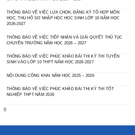
THÔNG BÁO VỀ VIỆC LỰA CHỌN, ĐĂNG KÝ TỔ HỢP MÔN
HỌC; THU HỒ SƠ NHẬP HỌC HỌC SINH LỚP 10 NĂM HỌC
2026-2027
THÔNG BÁO VỀ VIỆC TIẾP NHẬN VÀ GIẢI QUYẾT THỦ TỤC
CHUYỂN TRƯỜNG NĂM HỌC 2026 – 2027
THÔNG BÁO VỀ VIỆC PHÚC KHẢO BÀI THI KỲ THI TUYỂN
SINH VÀO LỚP 10 THPT NĂM HỌC 2026-2027
NỘI DUNG CÔNG KHAI NĂM HỌC 2025 – 2026
THÔNG BÁO VỀ VIỆC PHÚC KHẢO BÀI THI KỲ THI TỐT
NGHIỆP THPT NĂM 2026